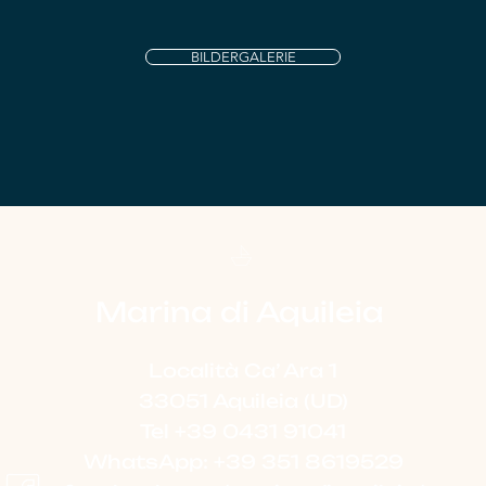
BILDERGALERIE
Marina di Aquileia
Località Ca’ Ara 1
33051 Aquileia (UD)
Tel +39 0431 91041
WhatsApp: +39 351 8619529