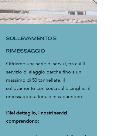
SOLLEVAMENTO E
RIMESSAGGIO
Offriamo una serie di servizi, tra cui il
servizio di alaggio barche fino a un
massimo di 50 tonnellate, il
sollevamento con sosta sulle cinghie, il
rimessaggio a terra e in capannone.
INel dettaglio, i nostri servizi
comprendono: