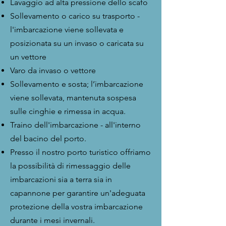
Lavaggio ad alta pressione dello scafo
Sollevamento o carico su trasporto -
l'imbarcazione viene sollevata e
posizionata su un invaso o caricata su
un vettore
Varo da invaso o vettore
Sollevamento e sosta; l’imbarcazione
viene sollevata, mantenuta sospesa
sulle cinghie e rimessa in acqua.
Traino dell'imbarcazione - all'interno
del bacino del porto.
Presso il nostro porto turistico offriamo
la possibilità di rimessaggio delle
imbarcazioni sia a terra sia in
capannone per garantire un'adeguata
protezione della vostra imbarcazione
durante i mesi invernali.