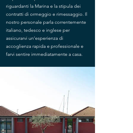
riguardanti la Marina e la stipula dei
contratti di ormeggio e rimessaggio. Il
nostro personale parla correntemente
italiano, tedesco e inglese per
assicurarvi un’esperienza di
accoglienza rapida e professionale e
farvi sentire immediatamente a casa.